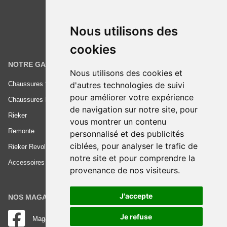
Nous utilisons des
cookies
NOTRE GAMME
INFORMATIONS
Nous utilisons des cookies et
d'autres technologies de suivi
Chaussures femme
Conditions générales de vente
pour améliorer votre expérience
Chaussures homme
Mentions légales
de navigation sur notre site, pour
Rieker
Frais de livraison
vous montrer un contenu
Remonte
Nous contacter
personnalisé et des publicités
ciblées, pour analyser le trafic de
Rieker Revolution
notre site et pour comprendre la
Accessoires
provenance de nos visiteurs.
J'accepte
NOS MAGASINS
Je refuse
Magasin RIEKER Strasbourg