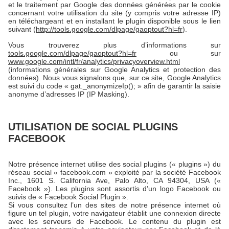
et le traitement par Google des données générées par le cookie
concernant votre utilisation du site (y compris votre adresse IP)
en téléchargeant et en installant le plugin disponible sous le lien
suivant (
http://tools.google.com/dlpage/gaoptout?hl=fr
).
Vous trouverez plus d’informations sur
tools.google.com/dlpage/gaoptout?hl=fr
ou sur
www.google.com/intl/fr/analytics/privacyoverview.html
(informations générales sur Google Analytics et protection des
données). Nous vous signalons que, sur ce site, Google Analytics
est suivi du code « gat._anonymizeIp(); » afin de garantir la saisie
anonyme d’adresses IP (IP Masking).
UTILISATION DE SOCIAL PLUGINS
FACEBOOK
Notre présence internet utilise des social plugins (« plugins ») du
réseau social « facebook.com » exploité par la société Facebook
Inc., 1601 S. California Ave, Palo Alto, CA 94304, USA («
Facebook »). Les plugins sont assortis d’un logo Facebook ou
suivis de « Facebook Social Plugin ».
Si vous consultez l’un des sites de notre présence internet où
figure un tel plugin, votre navigateur établit une connexion directe
avec les serveurs de Facebook. Le contenu du plugin est