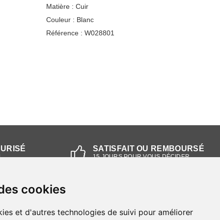
Matière :
Cuir
Couleur :
Blanc
Référence :
W028801
CURISÉ
SATISFAIT OU REMBOURSÉ
L
15 JOURS POUR VOUS DÉCIDER
 des cookies
NOS MAGASINS
ies et d'autres technologies de suivi pour améliorer
Magasin RIEKER Strasbourg