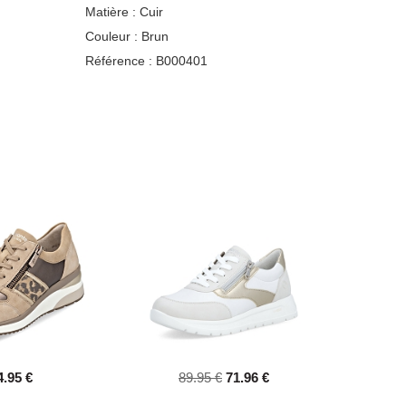
Matière :
Cuir
Couleur :
Brun
Référence :
B000401
4.95 €
89.95 €
71.96 €