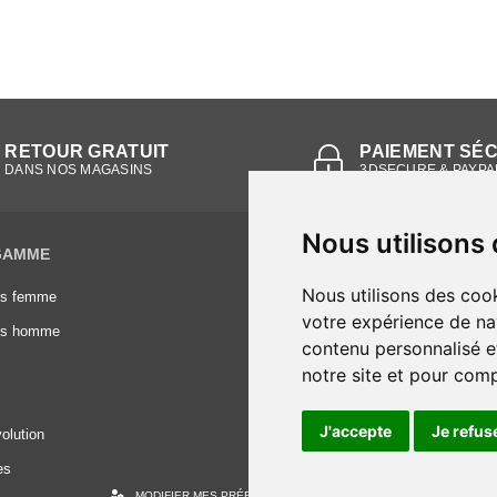
RETOUR GRATUIT
PAIEMENT SÉ
DANS NOS MAGASINS
3DSECURE & PAYPA
Nous utilisons
GAMME
INFORMATIONS
Nous utilisons des cook
es femme
Conditions générales de vente
votre expérience de na
es homme
Mentions légales
contenu personnalisé et
Frais de livraison
notre site et pour com
Nous contacter
J'accepte
Je refus
olution
es
MODIFIER MES PRÉFÉRENCES DES COOKIES