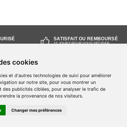
CURISÉ
SATISFAIT OU REMBOURSÉ
L
15 JOURS POUR VOUS DÉCIDER
 des cookies
NOS MAGASINS
ies et d'autres technologies de suivi pour améliorer
Magasin RIEKER Strasbourg
vigation sur notre site, pour vous montrer un
 des publicités ciblées, pour analyser le trafic de
Magasin RIEKER Lyon
prendre la provenance de nos visiteurs.
e
Changer mes préférences