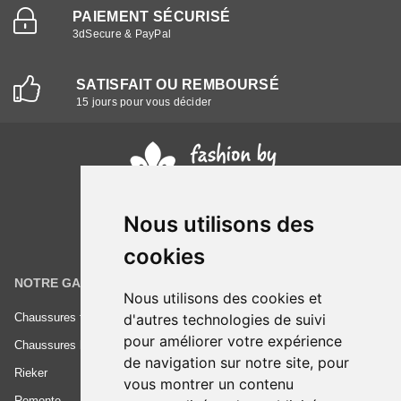
PAIEMENT SÉCURISÉ
3dSecure & PayPal
SATISFAIT OU REMBOURSÉ
15 jours pour vous décider
Nous utilisons des
cookies
NOTRE GAMME
INFORMATIONS
Nous utilisons des cookies et
Chaussures femme
Conditions générales de vente
d'autres technologies de suivi
pour améliorer votre expérience
Chaussures homme
Mentions légales
de navigation sur notre site, pour
Rieker
Frais de livraison
vous montrer un contenu
Remonte
Nous contacter