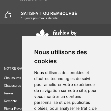
SATISFAIT OU REMBOURSÉ
15 jours pour vous décider
Nous utilisons des
cookies
NOTRE GAMME
INFORMATIONS
Nous utilisons des cookies et
d'autres technologies de suivi
Chaussures femme
Conditions générales de vente
pour améliorer votre expérience
Chaussures homme
Mentions légales
de navigation sur notre site, pour
Rieker
Frais de livraison
vous montrer un contenu
Remonte
Nous contacter
personnalisé et des publicités
ciblées, pour analyser le trafic de
Rieker Revolution