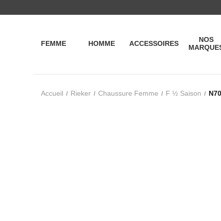
NOS
FEMME
HOMME
ACCESSOIRES
MARQUE
Accueil
Rieker
Chaussure Femme
F ½ Saison
N70