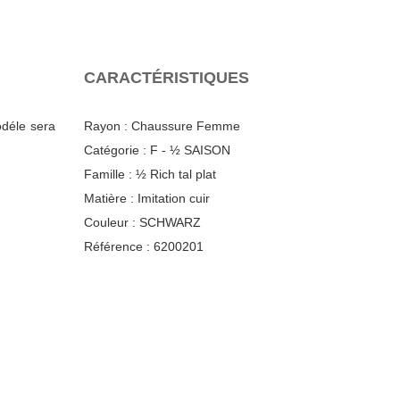
CARACTÉRISTIQUES
odéle sera
Rayon :
Chaussure Femme
Catégorie :
F - ½ SAISON
Famille :
½ Rich tal plat
Matière :
Imitation cuir
Couleur :
SCHWARZ
Référence :
6200201