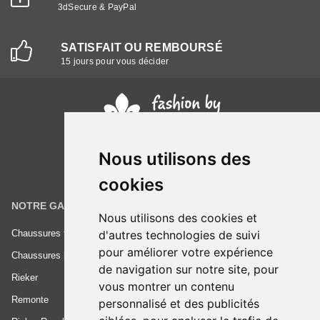
3dSecure & PayPal
SATISFAIT OU REMBOURSÉ
15 jours pour vous décider
Nous utilisons des
cookies
NOTRE GAMME
INFORMATIONS
Nous utilisons des cookies et
d'autres technologies de suivi
Chaussures femme
Conditions générales de vente
pour améliorer votre expérience
Chaussures homme
Mentions légales
de navigation sur notre site, pour
Rieker
Frais de livraison
vous montrer un contenu
Remonte
Nous contacter
personnalisé et des publicités