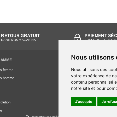
RETOUR GRATUIT
PAIEMENT SÉ
DANS NOS MAGASINS
3DSECURE & PAYPA
Nous utilisons
GAMME
INFORMATIONS
Nous utilisons des cook
es femme
Conditions générales de vente
votre expérience de na
es homme
Mentions légales
contenu personnalisé et
Frais de livraison
notre site et pour com
Nous contacter
J'accepte
Je refus
olution
es
MODIFIER MES PRÉFÉRENCES DES COOKIES