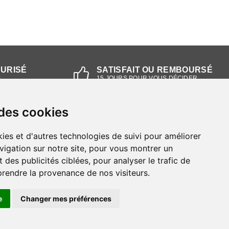
CURISÉ
SATISFAIT OU REMBOURSÉ
L
15 JOURS POUR VOUS DÉCIDER
 des cookies
NOS MAGASINS
ies et d'autres technologies de suivi pour améliorer
Magasin RIEKER Strasbourg
vigation sur notre site, pour vous montrer un
 des publicités ciblées, pour analyser le trafic de
Magasin RIEKER Lyon
prendre la provenance de nos visiteurs.
e
Changer mes préférences