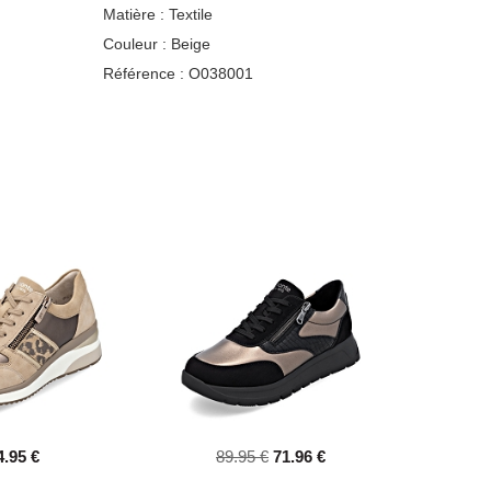
Matière :
Textile
Couleur :
Beige
Référence :
O038001
4.95 €
89.95 €
71.96 €