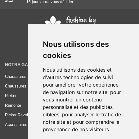
15 jours pour vous décider
Nous utilisons des
cookies
NOTRE GAMME
INFORMATIONS
Nous utilisons des cookies et
d'autres technologies de suivi
Chaussures femme
Conditions générales de vente
pour améliorer votre expérience
Chaussures homme
Mentions légales
de navigation sur notre site, pour
Rieker
Frais de livraison
vous montrer un contenu
Remonte
Nous contacter
personnalisé et des publicités
ciblées, pour analyser le trafic de
Rieker Revolution
notre site et pour comprendre la
Accessoires
provenance de nos visiteurs.