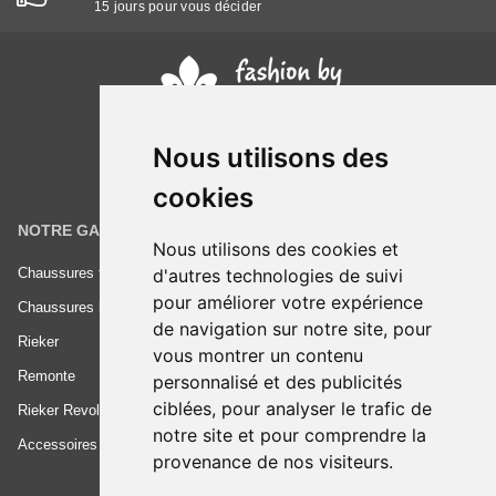
15 jours pour vous décider
Nous utilisons des
cookies
NOTRE GAMME
INFORMATIONS
Nous utilisons des cookies et
d'autres technologies de suivi
Chaussures femme
Conditions générales de vente
pour améliorer votre expérience
Chaussures homme
Mentions légales
de navigation sur notre site, pour
Rieker
Frais de livraison
vous montrer un contenu
Remonte
Nous contacter
personnalisé et des publicités
ciblées, pour analyser le trafic de
Rieker Revolution
notre site et pour comprendre la
Accessoires
provenance de nos visiteurs.