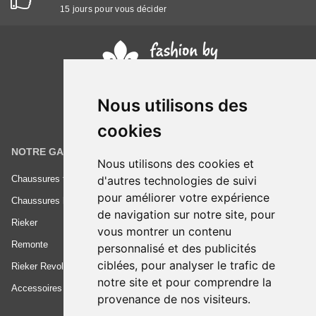
15 jours pour vous décider
Nous utilisons des
cookies
NOTRE GAMME
INFORMATIONS
Nous utilisons des cookies et
d'autres technologies de suivi
Chaussures femme
Conditions générales de vente
pour améliorer votre expérience
Chaussures homme
Mentions légales
de navigation sur notre site, pour
Rieker
Frais de livraison
vous montrer un contenu
Remonte
Nous contacter
personnalisé et des publicités
ciblées, pour analyser le trafic de
Rieker Revolution
notre site et pour comprendre la
Accessoires
provenance de nos visiteurs.