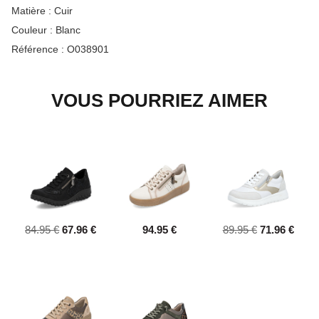
Matière :
Cuir
Couleur :
Blanc
Référence :
O038901
VOUS POURRIEZ AIMER
84.95 €
67.96 €
94.95 €
89.95 €
71.96 €