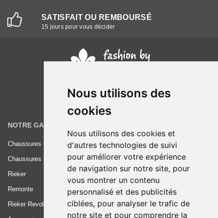
SATISFAIT OU REMBOURSÉ
15 jours pour vous décider
Nous utilisons des
cookies
NOTRE GAMME
INFORMATIONS
Nous utilisons des cookies et
Chaussures femme
Conditions générales de vente
d'autres technologies de suivi
pour améliorer votre expérience
Chaussures homme
Mentions légales
de navigation sur notre site, pour
Rieker
Frais de livraison
vous montrer un contenu
Remonte
Nous contacter
personnalisé et des publicités
ciblées, pour analyser le trafic de
Rieker Revolution
notre site et pour comprendre la