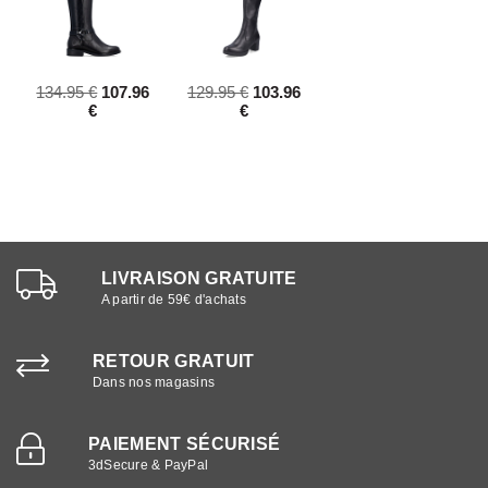
134.95 €
107.96
129.95 €
103.96
€
€
LIVRAISON GRATUITE
A partir de 59€ d'achats
RETOUR GRATUIT
Dans nos magasins
PAIEMENT SÉCURISÉ
3dSecure & PayPal