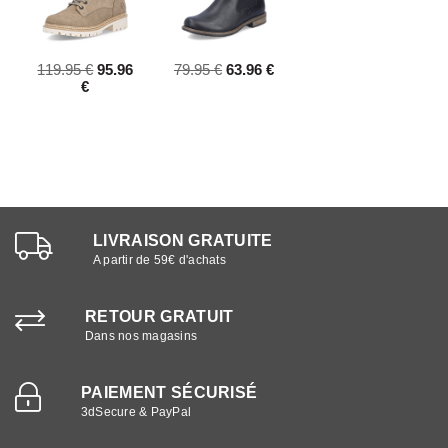
119.95 €
95.96
79.95 €
63.96 €
€
LIVRAISON GRATUITE
A partir de 59€ d'achats
RETOUR GRATUIT
Dans nos magasins
PAIEMENT SÉCURISÉ
3dSecure & PayPal