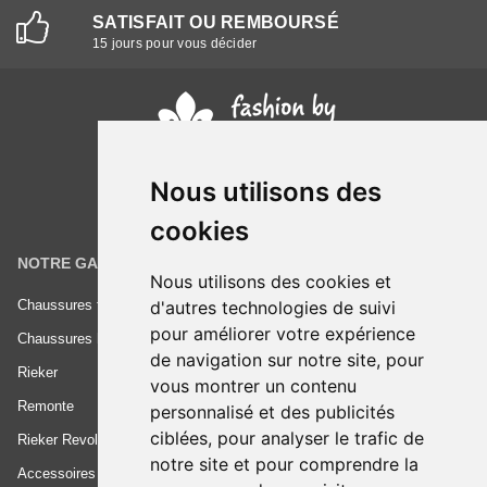
SATISFAIT OU REMBOURSÉ
15 jours pour vous décider
Nous utilisons des
cookies
NOTRE GAMME
INFORMATIONS
Nous utilisons des cookies et
d'autres technologies de suivi
Chaussures femme
Conditions générales de vente
pour améliorer votre expérience
Chaussures homme
Mentions légales
de navigation sur notre site, pour
Rieker
Frais de livraison
vous montrer un contenu
Remonte
Nous contacter
personnalisé et des publicités
ciblées, pour analyser le trafic de
Rieker Revolution
notre site et pour comprendre la
Accessoires