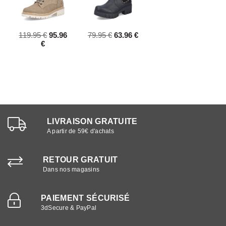
119.95 €
95.96
79.95 €
63.96 €
€
LIVRAISON GRATUITE
A partir de 59€ d'achats
RETOUR GRATUIT
Dans nos magasins
PAIEMENT SÉCURISÉ
3dSecure & PayPal