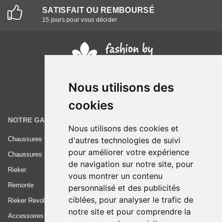
SATISFAIT OU REMBOURSÉ
15 jours pour vous décider
Nous utilisons des
cookies
NOTRE GAMME
INFORMATIONS
Nous utilisons des cookies et
d'autres technologies de suivi
Chaussures femme
Conditions générales de vente
pour améliorer votre expérience
Chaussures homme
Mentions légales
de navigation sur notre site, pour
Rieker
Frais de livraison
vous montrer un contenu
Remonte
Nous contacter
personnalisé et des publicités
ciblées, pour analyser le trafic de
Rieker Revolution
notre site et pour comprendre la
Accessoires