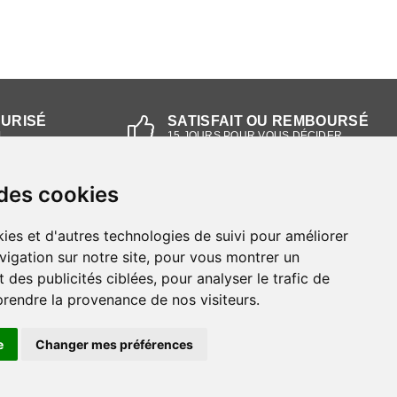
CURISÉ
SATISFAIT OU REMBOURSÉ
L
15 JOURS POUR VOUS DÉCIDER
 des cookies
NOS MAGASINS
ies et d'autres technologies de suivi pour améliorer
Magasin RIEKER Strasbourg
vigation sur notre site, pour vous montrer un
 des publicités ciblées, pour analyser le trafic de
Magasin RIEKER Lyon
prendre la provenance de nos visiteurs.
e
Changer mes préférences