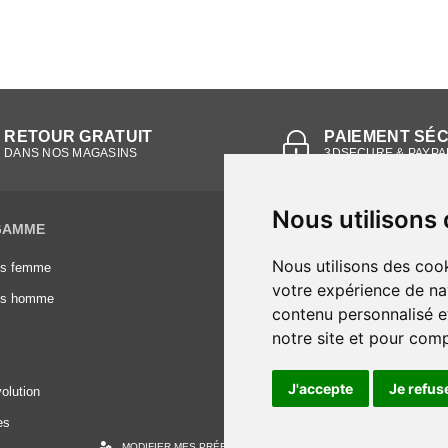
RETOUR GRATUIT
PAIEMENT SÉ
DANS NOS MAGASINS
3DSECURE & PAYPA
Nous utilisons
GAMME
INFORMATIONS
Nous utilisons des cook
es femme
Conditions générales de vente
votre expérience de na
es homme
Mentions légales
contenu personnalisé et
Frais de livraison
notre site et pour com
Nous contacter
J'accepte
Je refus
olution
es
MODIFIER MES PRÉFÉRENCES DES COOKIES