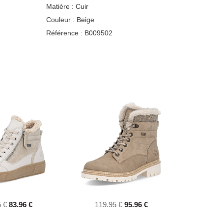
Matière :
Cuir
Couleur :
Beige
Référence :
B009502
 €
83.96 €
119.95 €
95.96 €