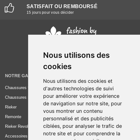
SATISFAIT OU REMBOURSÉ
15 jours pour vous décider
Nous utilisons des
cookies
NOTRE GAMME
INFORMATIONS
Nous utilisons des cookies et
d'autres technologies de suivi
Chaussures femme
Conditions générales de vente
pour améliorer votre expérience
Chaussures homme
Mentions légales
de navigation sur notre site, pour
Rieker
Frais de livraison
vous montrer un contenu
Remonte
Nous contacter
personnalisé et des publicités
ciblées, pour analyser le trafic de
Rieker Revolution
notre site et pour comprendre la
Accessoires