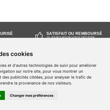
CURISÉ
SATISFAIT OU REMBOURSÉ
L
15 JOURS POUR VOUS DÉCIDER
 des cookies
NOS MAGASINS
ies et d'autres technologies de suivi pour améliorer
Magasin RIEKER Strasbourg
vigation sur notre site, pour vous montrer un
 des publicités ciblées, pour analyser le trafic de
Magasin RIEKER Lyon
prendre la provenance de nos visiteurs.
e
Changer mes préférences