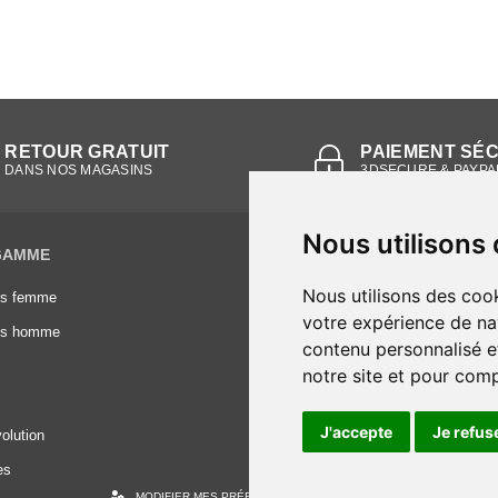
RETOUR GRATUIT
PAIEMENT SÉ
DANS NOS MAGASINS
3DSECURE & PAYPA
Nous utilisons
GAMME
INFORMATIONS
Nous utilisons des cook
es femme
Conditions générales de vente
votre expérience de na
es homme
Mentions légales
contenu personnalisé et
Frais de livraison
notre site et pour com
Nous contacter
J'accepte
Je refus
olution
es
MODIFIER MES PRÉFÉRENCES DES COOKIES