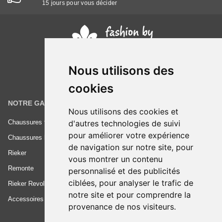
15 jours pour vous décider
Nous utilisons des
cookies
NOTRE GAMME
INFORMATIONS
Nous utilisons des cookies et
d'autres technologies de suivi
Chaussures femme
Conditions générales de vente
pour améliorer votre expérience
Chaussures homme
Mentions légales
de navigation sur notre site, pour
Rieker
Frais de livraison
vous montrer un contenu
Remonte
Nous contacter
personnalisé et des publicités
ciblées, pour analyser le trafic de
Rieker Revolution
notre site et pour comprendre la
Accessoires
provenance de nos visiteurs.