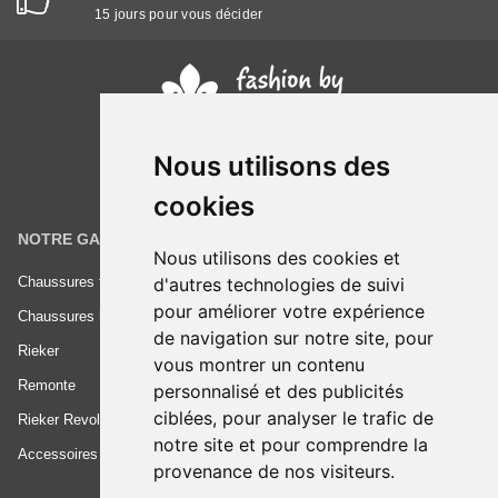
15 jours pour vous décider
Nous utilisons des
cookies
NOTRE GAMME
INFORMATIONS
Nous utilisons des cookies et
d'autres technologies de suivi
Chaussures femme
Conditions générales de vente
pour améliorer votre expérience
Chaussures homme
Mentions légales
de navigation sur notre site, pour
Rieker
Frais de livraison
vous montrer un contenu
Remonte
Nous contacter
personnalisé et des publicités
ciblées, pour analyser le trafic de
Rieker Revolution
notre site et pour comprendre la
Accessoires
provenance de nos visiteurs.