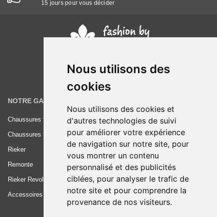
15 jours pour vous décider
Nous utilisons des
cookies
NOTRE GAMME
INFORMATIONS
Nous utilisons des cookies et
d'autres technologies de suivi
Chaussures femme
Conditions générales de vente
pour améliorer votre expérience
Chaussures homme
Mentions légales
de navigation sur notre site, pour
Rieker
Frais de livraison
vous montrer un contenu
Remonte
Nous contacter
personnalisé et des publicités
ciblées, pour analyser le trafic de
Rieker Revolution
notre site et pour comprendre la
Accessoires
provenance de nos visiteurs.