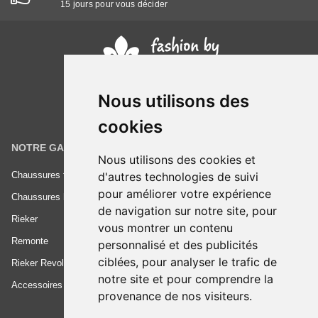
15 jours pour vous décider
Nous utilisons des
cookies
NOTRE GAMME
INFORMATIONS
Nous utilisons des cookies et
d'autres technologies de suivi
Chaussures femme
Conditions générales de vente
pour améliorer votre expérience
Chaussures homme
Mentions légales
de navigation sur notre site, pour
Rieker
Frais de livraison
vous montrer un contenu
Remonte
Nous contacter
personnalisé et des publicités
ciblées, pour analyser le trafic de
Rieker Revolution
notre site et pour comprendre la
Accessoires
provenance de nos visiteurs.