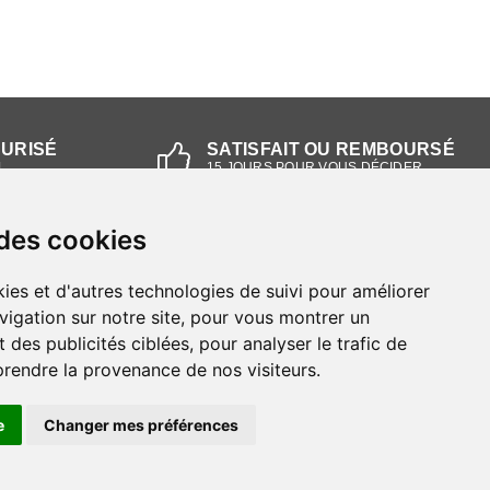
CURISÉ
SATISFAIT OU REMBOURSÉ
L
15 JOURS POUR VOUS DÉCIDER
 des cookies
NOS MAGASINS
ies et d'autres technologies de suivi pour améliorer
Magasin RIEKER Strasbourg
vigation sur notre site, pour vous montrer un
 des publicités ciblées, pour analyser le trafic de
Magasin RIEKER Lyon
prendre la provenance de nos visiteurs.
e
Changer mes préférences