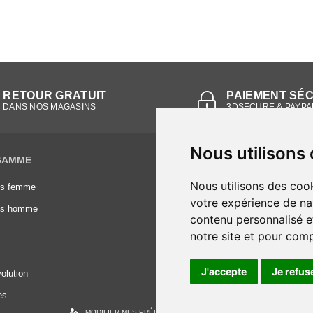
RETOUR GRATUIT
PAIEMENT SÉ
DANS NOS MAGASINS
3DSECURE & PAYPA
Nous utilisons
GAMME
INFORMATIONS
Nous utilisons des cook
es femme
Conditions générales de vente
votre expérience de na
es homme
Mentions légales
contenu personnalisé et
Frais de livraison
notre site et pour com
Nous contacter
J'accepte
Je refus
olution
es
MODIFIER MES PRÉFÉRENCES DES COOKIES