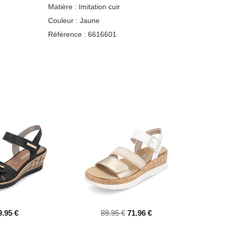
Matière :
Imitation cuir
Couleur :
Jaune
Référence :
6616601
9.95 €
89.95 €
71.96 €