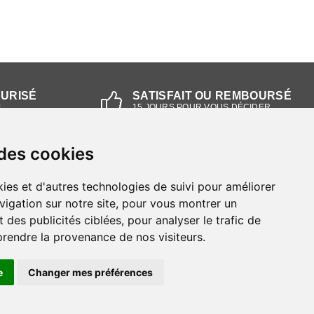
CURISÉ
SATISFAIT OU REMBOURSÉ
L
15 JOURS POUR VOUS DÉCIDER
 des cookies
NOS MAGASINS
ies et d'autres technologies de suivi pour améliorer
Magasin RIEKER Strasbourg
vigation sur notre site, pour vous montrer un
 des publicités ciblées, pour analyser le trafic de
Magasin RIEKER Lyon
prendre la provenance de nos visiteurs.
e
Changer mes préférences