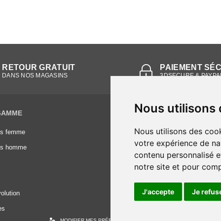
RETOUR GRATUIT
PAIEMENT SÉ
DANS NOS MAGASINS
3DSECURE & PAYPA
Nous utilisons
GAMME
INFORMATIONS
Nous utilisons des cook
es femme
Conditions générales de vente
votre expérience de na
es homme
Mentions légales
contenu personnalisé et
Frais de livraison
notre site et pour com
Nous contacter
J'accepte
Je refus
olution
es
MODIFIER MES PRÉFÉRENCES DES COOKIES