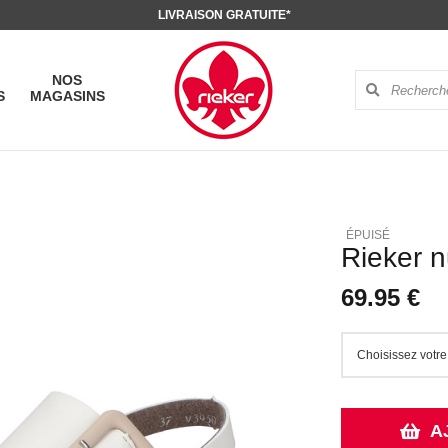
LIVRAISON GRATUITE*
NOS
S
MAGASINS
Rieker n
69.95 €
A