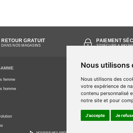
RETOUR GRATUIT
PAIEMENT SÉ
DANS NOS MAGASINS
3DSECURE & PAYPA
Nous utilisons
GAMME
INFORMATIONS
Nous utilisons des cook
es femme
Conditions générales de vente
votre expérience de na
es homme
Mentions légales
contenu personnalisé et
Frais de livraison
notre site et pour com
Nous contacter
J'accepte
Je refus
olution
es
MODIFIER MES PRÉFÉRENCES DES COOKIES