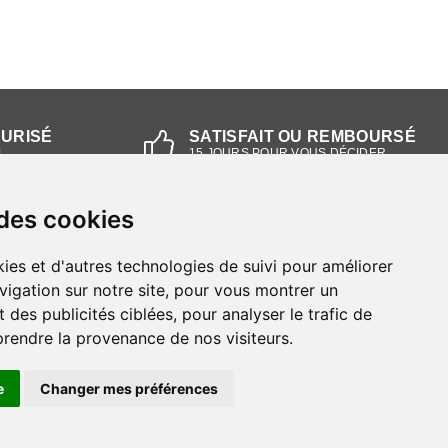
CURISÉ
SATISFAIT OU REMBOURSÉ
L
15 JOURS POUR VOUS DÉCIDER
 des cookies
NOS MAGASINS
ies et d'autres technologies de suivi pour améliorer
Magasin RIEKER Strasbourg
vigation sur notre site, pour vous montrer un
 des publicités ciblées, pour analyser le trafic de
Magasin RIEKER Lyon
prendre la provenance de nos visiteurs.
e
Changer mes préférences