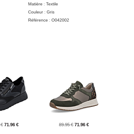
Matière :
Textile
Couleur :
Gris
Référence :
O042002
 €
71.96 €
89.95 €
71.96 €