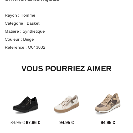
Rayon :
Homme
Catégorie :
Basket
Matière :
Synthétique
Couleur :
Beige
Référence :
O043002
VOUS POURRIEZ AIMER
84.95 €
67.96 €
94.95 €
94.95 €