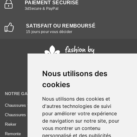
PAIEMENT SÉCURISÉ
3dSecure & PayPal
SATISFAIT OU REMBOURSÉ
15 jours pour vous décider
Nous utilisons des
cookies
NOTRE GAMME
INFORMATIONS
Nous utilisons des cookies et
Chaussures femme
Conditions générales de vente
d'autres technologies de suivi
pour améliorer votre expérience
Chaussures homme
Mentions légales
de navigation sur notre site, pour
Rieker
Frais de livraison
vous montrer un contenu
Remonte
Nous contacter
personnalisé et des publicités