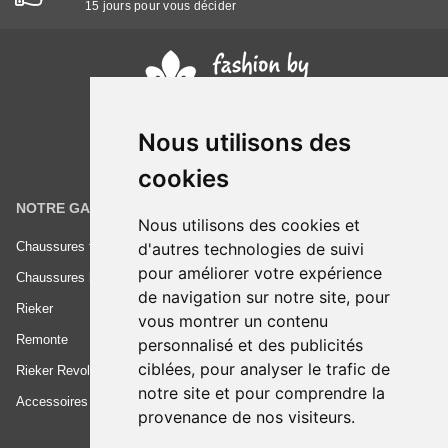
15 jours pour vous décider
Nous utilisons des
cookies
NOTRE GAMME
INFORMATIONS
Nous utilisons des cookies et
d'autres technologies de suivi
Chaussures femme
Conditions générales de vente
pour améliorer votre expérience
Chaussures homme
Mentions légales
de navigation sur notre site, pour
Rieker
Frais de livraison
vous montrer un contenu
Remonte
Nous contacter
personnalisé et des publicités
ciblées, pour analyser le trafic de
Rieker Revolution
notre site et pour comprendre la
Accessoires
provenance de nos visiteurs.