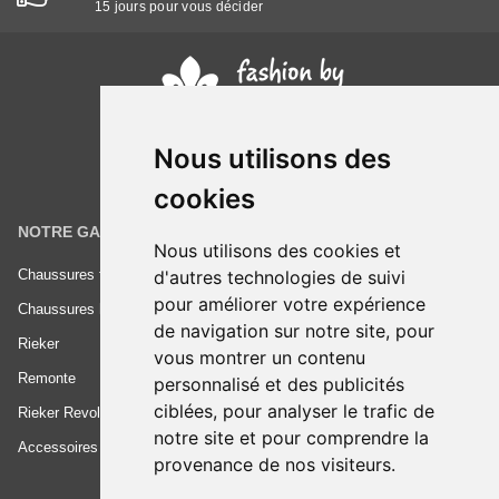
15 jours pour vous décider
Nous utilisons des
cookies
NOTRE GAMME
INFORMATIONS
Nous utilisons des cookies et
d'autres technologies de suivi
Chaussures femme
Conditions générales de vente
pour améliorer votre expérience
Chaussures homme
Mentions légales
de navigation sur notre site, pour
Rieker
Frais de livraison
vous montrer un contenu
Remonte
Nous contacter
personnalisé et des publicités
ciblées, pour analyser le trafic de
Rieker Revolution
notre site et pour comprendre la
Accessoires
provenance de nos visiteurs.