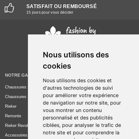
SATISFAIT OU REMBOURSÉ
15 jours pour vous décider
Nous utilisons des
cookies
NOTRE GAMME
INFORMATIONS
Nous utilisons des cookies et
d'autres technologies de suivi
Chaussures femme
Conditions générales de vente
pour améliorer votre expérience
Chaussures homme
Mentions légales
de navigation sur notre site, pour
Rieker
Frais de livraison
vous montrer un contenu
Remonte
Nous contacter
personnalisé et des publicités
ciblées, pour analyser le trafic de
Rieker Revolution
notre site et pour comprendre la
Accessoires