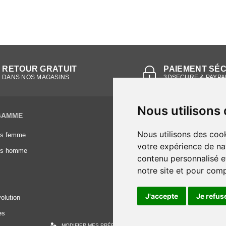
RETOUR GRATUIT
PAIEMENT SÉ
DANS NOS MAGASINS
3DSECURE & PAYPA
Nous utilisons
GAMME
INFORMATIONS
Nous utilisons des cook
es femme
Conditions générales de vente
votre expérience de na
es homme
Mentions légales
contenu personnalisé et
Frais de livraison
notre site et pour com
Nous contacter
J'accepte
Je refus
olution
es
MODIFIER MES PRÉFÉRENCES DES COOKIES