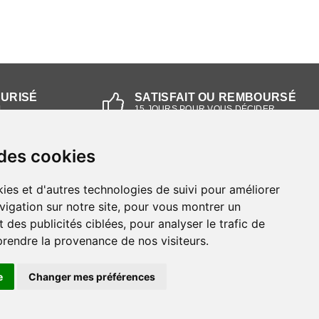
CURISÉ
SATISFAIT OU REMBOURSÉ
L
15 JOURS POUR VOUS DÉCIDER
 des cookies
NOS MAGASINS
ies et d'autres technologies de suivi pour améliorer
Magasin RIEKER Strasbourg
vigation sur notre site, pour vous montrer un
 des publicités ciblées, pour analyser le trafic de
Magasin RIEKER Lyon
prendre la provenance de nos visiteurs.
e
Changer mes préférences