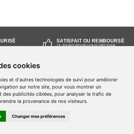
CURISÉ
SATISFAIT OU REMBOURSÉ
L
15 JOURS POUR VOUS DÉCIDER
 des cookies
NOS MAGASINS
ies et d'autres technologies de suivi pour améliorer
Magasin RIEKER Strasbourg
vigation sur notre site, pour vous montrer un
 des publicités ciblées, pour analyser le trafic de
Magasin RIEKER Lyon
prendre la provenance de nos visiteurs.
e
Changer mes préférences