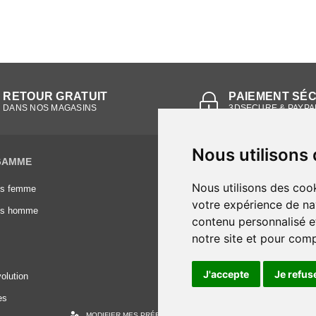
RETOUR GRATUIT
PAIEMENT SÉ
DANS NOS MAGASINS
3DSECURE & PAYPA
Nous utilisons
GAMME
INFORMATIONS
Nous utilisons des cook
es femme
Conditions générales de vente
votre expérience de na
es homme
Mentions légales
contenu personnalisé et
Frais de livraison
notre site et pour com
Nous contacter
J'accepte
Je refus
olution
es
MODIFIER MES PRÉFÉRENCES DES COOKIES