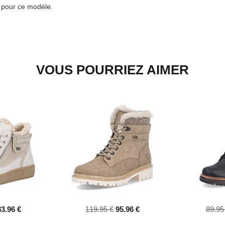
e pour ce modéle.
VOUS POURRIEZ AIMER
83.96 €
119.95 €
95.96 €
89.95