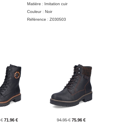
Matière :
Imitation cuir
Couleur :
Noir
Référence :
Z030503
 €
71.96 €
94.95 €
75.96 €