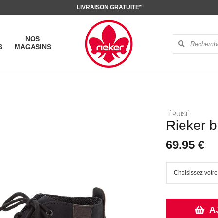
LIVRAISON GRATUITE*
NOS
S
MAGASINS
Rieker b
69.95 €
A