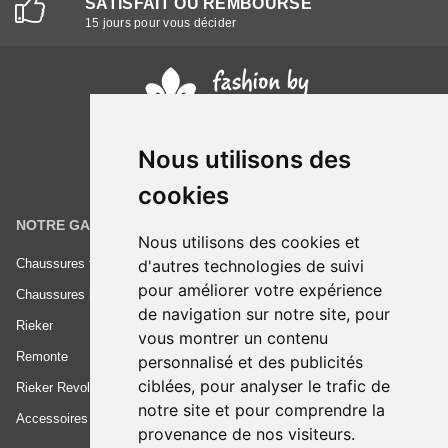
SATISFAIT OU REMBOURSÉ
15 jours pour vous décider
Nous utilisons des
cookies
NOTRE GAMME
INFORMATIONS
Nous utilisons des cookies et
d'autres technologies de suivi
Chaussures femme
Conditions générales de vente
pour améliorer votre expérience
Chaussures homme
Mentions légales
de navigation sur notre site, pour
Rieker
Frais de livraison
vous montrer un contenu
Remonte
Nous contacter
personnalisé et des publicités
ciblées, pour analyser le trafic de
Rieker Revolution
notre site et pour comprendre la
Accessoires
provenance de nos visiteurs.