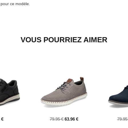
e pour ce modéle.
VOUS POURRIEZ AIMER
 €
79.95 €
63.96 €
79.95