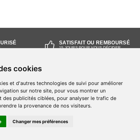
CURISÉ
SATISFAIT OU REMBOURSÉ
L
15 JOURS POUR VOUS DÉCIDER
 des cookies
NOS MAGASINS
ies et d'autres technologies de suivi pour améliorer
Magasin RIEKER Strasbourg
vigation sur notre site, pour vous montrer un
 des publicités ciblées, pour analyser le trafic de
Magasin RIEKER Lyon
prendre la provenance de nos visiteurs.
e
Changer mes préférences