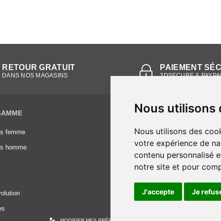
RETOUR GRATUIT
PAIEMENT SÉ
DANS NOS MAGASINS
3DSECURE & PAYPA
Nous utilisons
GAMME
INFORMATIONS
Nous utilisons des cook
es femme
Conditions générales de vente
votre expérience de na
es homme
Mentions légales
contenu personnalisé et
Frais de livraison
notre site et pour com
Nous contacter
J'accepte
Je refus
olution
es
MODIFIER MES PRÉFÉRENCES DES COOKIES