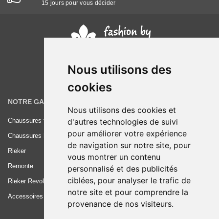
15 jours pour vous décider
Nous utilisons des
cookies
NOTRE GAMME
INFORMATIONS
Nous utilisons des cookies et
d'autres technologies de suivi
Chaussures femme
Conditions générales de vente
pour améliorer votre expérience
Chaussures homme
Mentions légales
de navigation sur notre site, pour
Rieker
Frais de livraison
vous montrer un contenu
Remonte
Nous contacter
personnalisé et des publicités
ciblées, pour analyser le trafic de
Rieker Revolution
notre site et pour comprendre la
Accessoires
provenance de nos visiteurs.