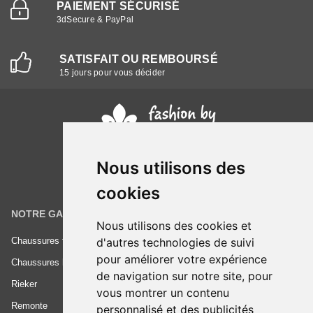
PAIEMENT SÉCURISÉ
3dSecure & PayPal
SATISFAIT OU REMBOURSÉ
15 jours pour vous décider
Nous utilisons des
cookies
NOTRE GAMME
INFORMATIONS
Nous utilisons des cookies et
Chaussures femme
Conditions générales de vente
d'autres technologies de suivi
pour améliorer votre expérience
Chaussures homme
Mentions légales
de navigation sur notre site, pour
Rieker
Frais de livraison
vous montrer un contenu
Remonte
Nous contacter
personnalisé et des publicités