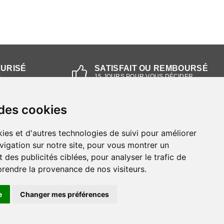
CURISÉ
SATISFAIT OU REMBOURSÉ
L
15 JOURS POUR VOUS DÉCIDER
 des cookies
NOS MAGASINS
ies et d'autres technologies de suivi pour améliorer
Magasin RIEKER Strasbourg
vigation sur notre site, pour vous montrer un
 des publicités ciblées, pour analyser le trafic de
Magasin RIEKER Lyon
prendre la provenance de nos visiteurs.
e
Changer mes préférences