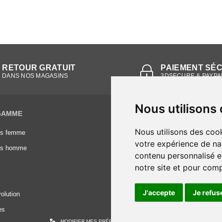
RETOUR GRATUIT
PAIEMENT SÉ
DANS NOS MAGASINS
3DSECURE & PAYPA
Nous utilisons
GAMME
INFORMATIONS
Nous utilisons des cook
es femme
Conditions générales de vente
votre expérience de na
es homme
Mentions légales
contenu personnalisé et
Frais de livraison
notre site et pour com
Nous contacter
J'accepte
Je refus
olution
es
MODIFIER MES PRÉFÉRENCES DES COOKIES