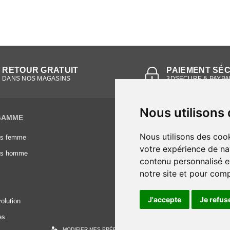
RETOUR GRATUIT
PAIEMENT SÉ
DANS NOS MAGASINS
3DSECURE & PAYPA
Nous utilisons
GAMME
INFORMATIONS
Nous utilisons des cook
es femme
Conditions générales de vente
votre expérience de na
es homme
Mentions légales
contenu personnalisé et
Frais de livraison
notre site et pour com
Nous contacter
J'accepte
Je refus
olution
es
MODIFIER MES PRÉFÉRENCES DES COOKIES