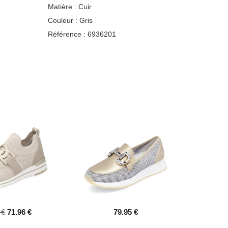
Matière :
Cuir
Couleur :
Gris
Référence :
6936201
 €
71.96 €
79.95 €