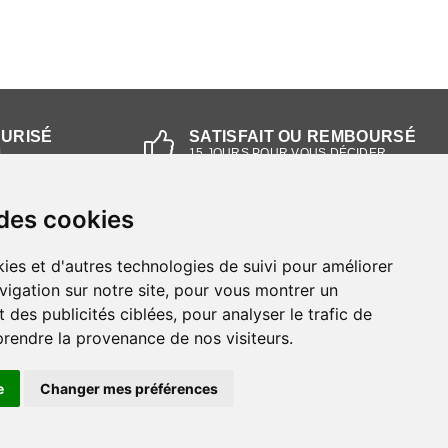
CURISÉ
SATISFAIT OU REMBOURSÉ
L
15 JOURS POUR VOUS DÉCIDER
 des cookies
NOS MAGASINS
ies et d'autres technologies de suivi pour améliorer
Magasin RIEKER Strasbourg
vigation sur notre site, pour vous montrer un
 des publicités ciblées, pour analyser le trafic de
Magasin RIEKER Lyon
prendre la provenance de nos visiteurs.
e
Changer mes préférences