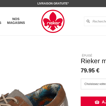
LIVRAISON GRATUITE*
NOS
S
MAGASINS
Rieker 
79.95 €
A