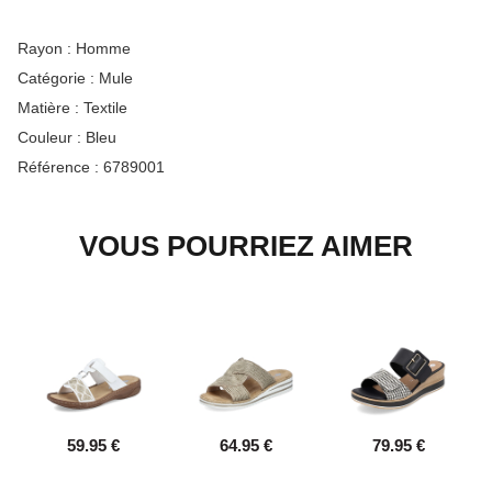
Rayon :
Homme
Catégorie :
Mule
Matière :
Textile
Couleur :
Bleu
Référence :
6789001
VOUS POURRIEZ AIMER
59.95 €
64.95 €
79.95 €