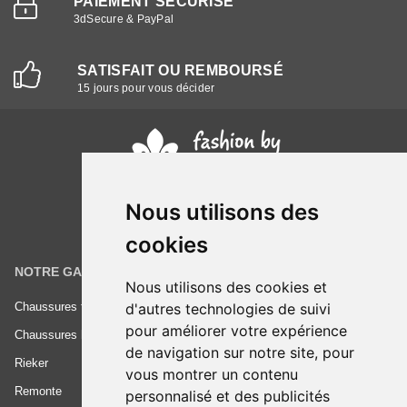
PAIEMENT SÉCURISÉ
3dSecure & PayPal
SATISFAIT OU REMBOURSÉ
15 jours pour vous décider
Nous utilisons des
cookies
NOTRE GAMME
INFORMATIONS
Nous utilisons des cookies et
Chaussures femme
Conditions générales de vente
d'autres technologies de suivi
pour améliorer votre expérience
Chaussures homme
Mentions légales
de navigation sur notre site, pour
Rieker
Frais de livraison
vous montrer un contenu
Remonte
Nous contacter
personnalisé et des publicités