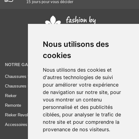
15 jours pour vous décider
Nous utilisons des
cookies
NOTRE GAMME
INFORMATIONS
Nous utilisons des cookies et
d'autres technologies de suivi
Chaussures femme
Conditions générales de vente
pour améliorer votre expérience
Chaussures homme
Mentions légales
de navigation sur notre site, pour
Rieker
Frais de livraison
vous montrer un contenu
Remonte
Nous contacter
personnalisé et des publicités
ciblées, pour analyser le trafic de
Rieker Revolution
notre site et pour comprendre la
Accessoires
provenance de nos visiteurs.