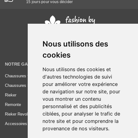
15 jours pour vous décider
Nous utilisons des
cookies
NOTRE GAMME
INFORMATIONS
Nous utilisons des cookies et
d'autres technologies de suivi
Chaussures femme
Conditions générales de vente
pour améliorer votre expérience
Chaussures homme
Mentions légales
de navigation sur notre site, pour
Rieker
Frais de livraison
vous montrer un contenu
Remonte
Nous contacter
personnalisé et des publicités
ciblées, pour analyser le trafic de
Rieker Revolution
notre site et pour comprendre la
Accessoires
provenance de nos visiteurs.