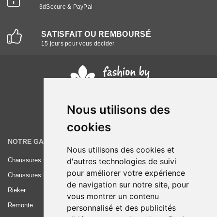
3dSecure & PayPal
SATISFAIT OU REMBOURSÉ
15 jours pour vous décider
Nous utilisons des
cookies
NOTRE GAMME
INFORMATIONS
Nous utilisons des cookies et
d'autres technologies de suivi
Chaussures femme
Conditions générales de vente
pour améliorer votre expérience
Chaussures homme
Mentions légales
de navigation sur notre site, pour
Rieker
Frais de livraison
vous montrer un contenu
Remonte
Nous contacter
personnalisé et des publicités