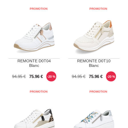
REMONTE D0T04
REMONTE D0T10
Blanc
Blanc
POINTURES DISPONIBLES
POINTURES DISPONIBLES
94.95 €
75.96 €
94.95 €
75.96 €
-20 %
-20 %
38
40
40
41