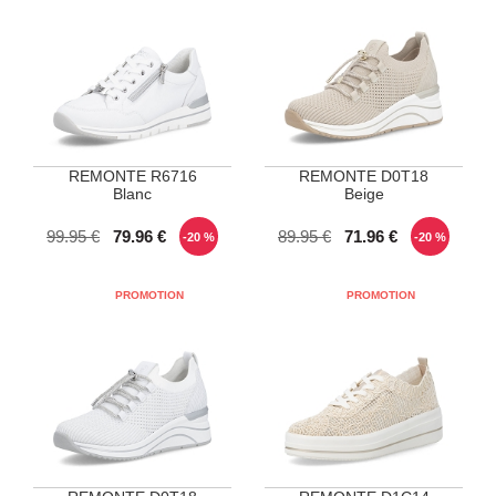
REMONTE R6716
REMONTE D0T18
Blanc
Beige
POINTURES DISPONIBLES
POINTURES DISPONIBLES
99.95 €
79.96 €
89.95 €
71.96 €
-20 %
-20 %
38
38
40
41