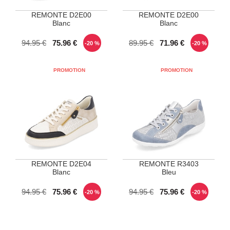
REMONTE D2E00
REMONTE D2E00
Blanc
Blanc
POINTURES DISPONIBLES
POINTURES DISPONIBLES
94.95 €
75.96 €
89.95 €
71.96 €
-20 %
-20 %
38
39
40
42
REMONTE D2E04
REMONTE R3403
Blanc
Bleu
POINTURES DISPONIBLES
POINTURES DISPONIBLES
94.95 €
75.96 €
94.95 €
75.96 €
-20 %
-20 %
37
37
39
41
42
44