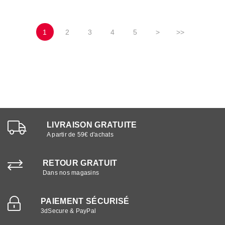
1
2
3
4
5
>
>>
LIVRAISON GRATUITE
A partir de 59€ d'achats
RETOUR GRATUIT
Dans nos magasins
PAIEMENT SÉCURISÉ
3dSecure & PayPal