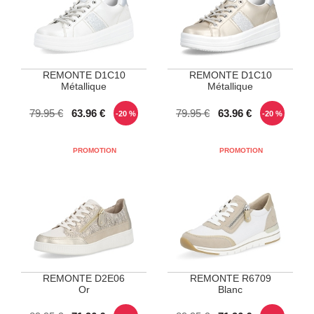
REMONTE D1C10
REMONTE D1C10
Métallique
Métallique
POINTURES DISPONIBLES
POINTURES DISPONIBLES
79.95 €
63.96 €
79.95 €
63.96 €
-20 %
-20 %
37
38
39
40
41
39
41
REMONTE D2E06
REMONTE R6709
Or
Blanc
POINTURES DISPONIBLES
POINTURES DISPONIBLES