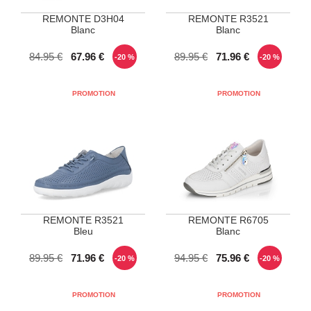
REMONTE D3H04
REMONTE R3521
Blanc
Blanc
POINTURES DISPONIBLES
POINTURES DISPONIBLES
84.95 €
67.96 €
89.95 €
71.96 €
-20 %
-20 %
37
38
40
40
41
42
REMONTE R3521
REMONTE R6705
Bleu
Blanc
POINTURES DISPONIBLES
POINTURES DISPONIBLES
89.95 €
71.96 €
94.95 €
75.96 €
-20 %
-20 %
38
40
37
40