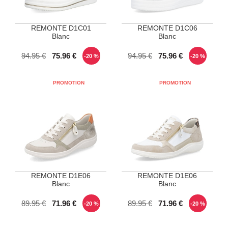
REMONTE D1C01
REMONTE D1C06
Blanc
Blanc
POINTURES DISPONIBLES
POINTURES DISPONIBLES
94.95 €
75.96 €
94.95 €
75.96 €
-20 %
-20 %
38
39
40
41
42
39
41
42
REMONTE D1E06
REMONTE D1E06
Blanc
Blanc
POINTURES DISPONIBLES
POINTURES DISPONIBLES
89.95 €
71.96 €
89.95 €
71.96 €
-20 %
-20 %
36
40
38
39
41