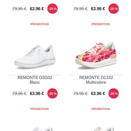
POINTURES DISPONIBLES
POINTURES DISPONIBLES
79.95 €
63.96 €
79.95 €
63.96 €
-20 %
-20 %
37
38
40
39
40
REMONTE D3G02
REMONTE D1332
Blanc
Multicolore
POINTURES DISPONIBLES
POINTURES DISPONIBLES
79.95 €
63.96 €
79.95 €
63.96 €
-20 %
-20 %
37
38
40
41
37
39
40