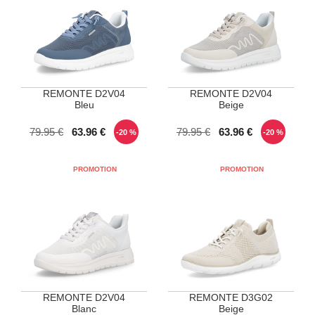
REMONTE D2V04
REMONTE D2V04
Bleu
Beige
POINTURES DISPONIBLES
POINTURES DISPONIBLES
79.95 €
63.96 €
79.95 €
63.96 €
-20 %
-20 %
37
39
41
37
38
40
REMONTE D2V04
REMONTE D3G02
Blanc
Beige