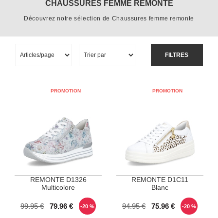
CHAUSSURES FEMME REMONTE
Découvrez notre sélection de Chaussures femme remonte
FILTRES
REMONTE D1326
REMONTE D1C11
Multicolore
Blanc
POINTURES DISPONIBLES
POINTURES DISPONIBLES
99.95 €
79.96 €
94.95 €
75.96 €
-20 %
-20 %
37
38
40
41
42