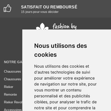
SATISFAIT OU REMBOURSÉ
15 jours pour vous décider
Nous utilisons des
cookies
NOTRE GAMME
INFORMATIONS
Nous utilisons des cookies et
Chaussures femme
Conditions générales de vente
d'autres technologies de suivi
pour améliorer votre expérience
Chaussures homme
Mentions légales
de navigation sur notre site, pour
Rieker
Frais de livraison
vous montrer un contenu
Remonte
Nous contacter
personnalisé et des publicités
ciblées, pour analyser le trafic de
Rieker Revolution
notre site et pour comprendre la
Accessoires