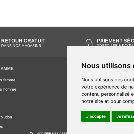
RETOUR GRATUIT
PAIEMENT SÉ
DANS NOS MAGASINS
3DSECURE & PAYPA
Nous utilisons
GAMME
INFORMATIONS
Nous utilisons des cook
es femme
Conditions générales de vente
votre expérience de na
es homme
Mentions légales
contenu personnalisé et
Frais de livraison
notre site et pour com
Nous contacter
J'accepte
Je refus
olution
es
MODIFIER MES PRÉFÉRENCES DES COOKIES