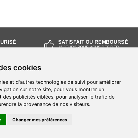
CURISÉ
SATISFAIT OU REMBOURSÉ
L
15 JOURS POUR VOUS DÉCIDER
 des cookies
NOS MAGASINS
ies et d'autres technologies de suivi pour améliorer
Magasin RIEKER Strasbourg
vigation sur notre site, pour vous montrer un
 des publicités ciblées, pour analyser le trafic de
Magasin RIEKER Lyon
prendre la provenance de nos visiteurs.
e
Changer mes préférences