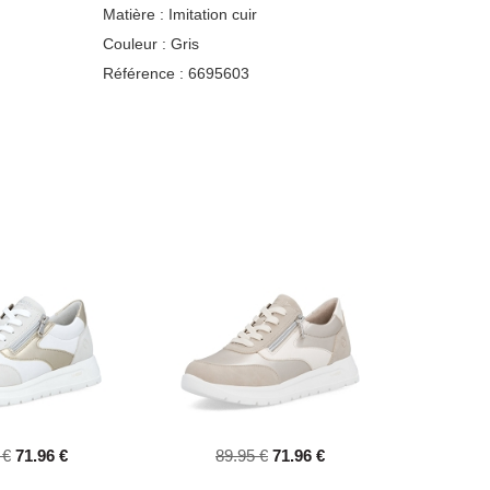
Matière :
Imitation cuir
Couleur :
Gris
Référence :
6695603
 €
71.96 €
89.95 €
71.96 €