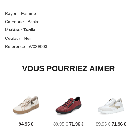
Rayon :
Femme
Catégorie :
Basket
Matière :
Textile
Couleur :
Noir
Référence :
W029003
VOUS POURRIEZ AIMER
94.95 €
89.95 €
71.96 €
89.95 €
71.96 €