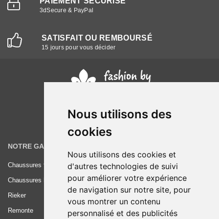
PAIEMENT SÉCURISÉ
3dSecure & PayPal
SATISFAIT OU REMBOURSÉ
15 jours pour vous décider
Nous utilisons des
cookies
NOTRE GAMME
INFORMATIONS
Nous utilisons des cookies et
Chaussures femme
Conditions générales de vente
d'autres technologies de suivi
pour améliorer votre expérience
Chaussures homme
Mentions légales
de navigation sur notre site, pour
Rieker
Frais de livraison
vous montrer un contenu
Remonte
Nous contacter
personnalisé et des publicités