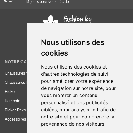
15 jours pour vous décider
Nous utilisons des
cookies
NOTRE GAMME
INFORMATIONS
Nous utilisons des cookies et
d'autres technologies de suivi
Chaussures femme
Conditions générales de vente
pour améliorer votre expérience
Chaussures homme
Mentions légales
de navigation sur notre site, pour
Rieker
Frais de livraison
vous montrer un contenu
Remonte
Nous contacter
personnalisé et des publicités
ciblées, pour analyser le trafic de
Rieker Revolution
notre site et pour comprendre la
Accessoires
provenance de nos visiteurs.