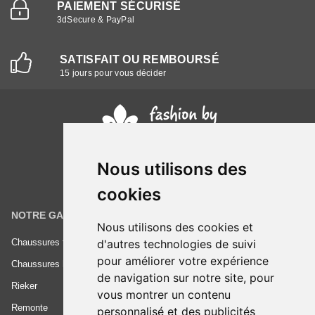
PAIEMENT SÉCURISÉ
3dSecure & PayPal
SATISFAIT OU REMBOURSÉ
15 jours pour vous décider
Nous utilisons des
cookies
NOTRE GAMME
INFORMATIONS
Nous utilisons des cookies et
Chaussures femme
Conditions générales de vente
d'autres technologies de suivi
pour améliorer votre expérience
Chaussures homme
Mentions légales
de navigation sur notre site, pour
Rieker
Frais de livraison
vous montrer un contenu
Remonte
Nous contacter
personnalisé et des publicités