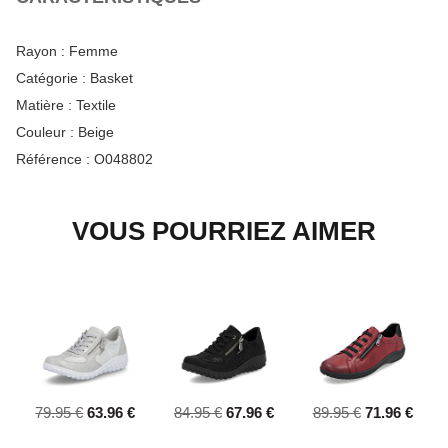
Rayon :
Femme
Catégorie :
Basket
Matière :
Textile
Couleur :
Beige
Référence :
O048802
VOUS POURRIEZ AIMER
79.95 €
63.96 €
84.95 €
67.96 €
89.95 €
71.96 €