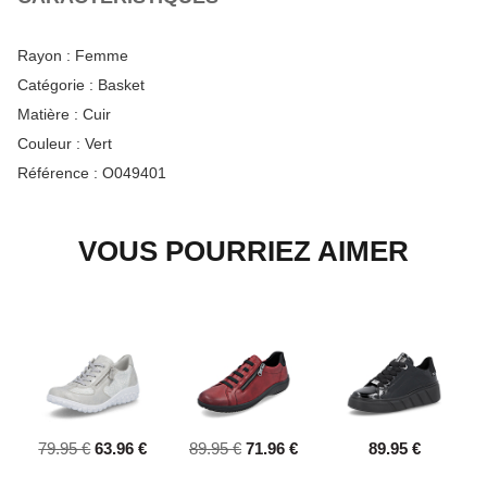
Rayon :
Femme
Catégorie :
Basket
Matière :
Cuir
Couleur :
Vert
Référence :
O049401
VOUS POURRIEZ AIMER
79.95 €
63.96 €
89.95 €
71.96 €
89.95 €