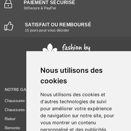
PAIEMENT SÉCURISÉ
3dSecure & PayPal
SATISFAIT OU REMBOURSÉ
15 jours pour vous décider
Nous utilisons des
cookies
NOTRE GAMME
INFORMATIONS
Nous utilisons des cookies et
Chaussures femme
Conditions générales de vente
d'autres technologies de suivi
pour améliorer votre expérience
Chaussures homme
Mentions légales
de navigation sur notre site, pour
Rieker
Frais de livraison
vous montrer un contenu
Remonte
Nous contacter
personnalisé et des publicités