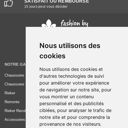
SATISFAIT OU REMBOURSÉ
15 jours pour vous décider
Nous utilisons des
cookies
NOTRE GAMME
INFORMATIONS
Nous utilisons des cookies et
d'autres technologies de suivi
Chaussures femme
Conditions générales de vente
pour améliorer votre expérience
Chaussures homme
Mentions légales
de navigation sur notre site, pour
Rieker
Frais de livraison
vous montrer un contenu
Remonte
Nous contacter
personnalisé et des publicités
ciblées, pour analyser le trafic de
Rieker Revolution
notre site et pour comprendre la
Accessoires
provenance de nos visiteurs.