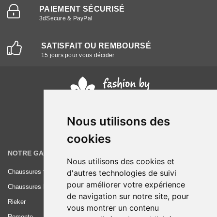
PAIEMENT SÉCURISÉ
3dSecure & PayPal
SATISFAIT OU REMBOURSÉ
15 jours pour vous décider
Nous utilisons des
cookies
NOTRE GAMME
INFORMATIONS
Nous utilisons des cookies et
Chaussures femme
Conditions générales de vente
d'autres technologies de suivi
pour améliorer votre expérience
Chaussures homme
Mentions légales
de navigation sur notre site, pour
Rieker
Frais de livraison
vous montrer un contenu
Remonte
Nous contacter