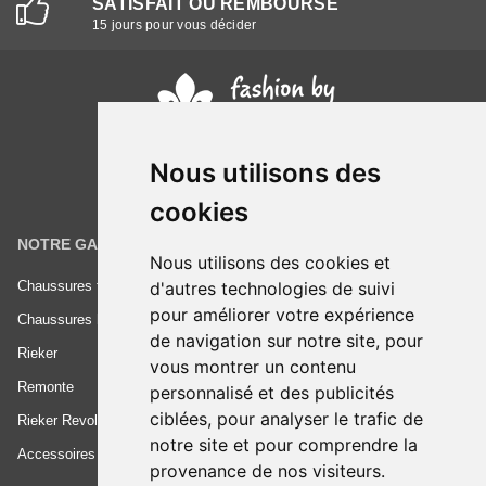
SATISFAIT OU REMBOURSÉ
15 jours pour vous décider
Nous utilisons des
cookies
NOTRE GAMME
INFORMATIONS
Nous utilisons des cookies et
d'autres technologies de suivi
Chaussures femme
Conditions générales de vente
pour améliorer votre expérience
Chaussures homme
Mentions légales
de navigation sur notre site, pour
Rieker
Frais de livraison
vous montrer un contenu
Remonte
Nous contacter
personnalisé et des publicités
ciblées, pour analyser le trafic de
Rieker Revolution
notre site et pour comprendre la
Accessoires
provenance de nos visiteurs.